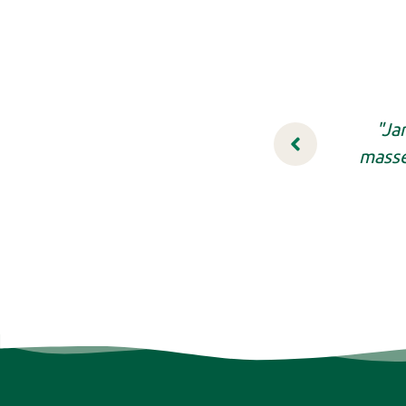
"Ja
masse