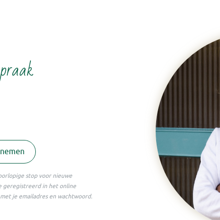
spraak
pnemen
voorlopige stop voor nieuwe
je geregistreerd in het online
n met je emailadres en wachtwoord.