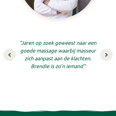
"De moo
"Jaren op zoek geweest naar een
"Hele f
"Luist
met 
goede massage waarbij masseur
gehol
behan
Bre
zich aanpast aan de klachten.
gezorgd
effecti
Brendie is zo'n iemand"