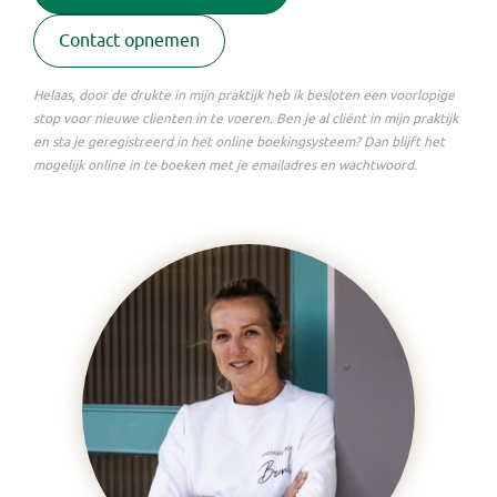
Contact opnemen
Helaas, door de drukte in mijn praktijk heb ik besloten een voorlopige
stop voor nieuwe clienten in te voeren. Ben je al cliënt in mijn praktijk
en sta je geregistreerd in het online boekingsysteem? Dan blijft het
mogelijk online in te boeken met je emailadres en wachtwoord.