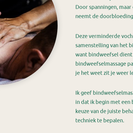
Door spanningen, maar
neemt de doorbloeding 
Deze verminderde vocht
samenstelling van het bi
want bindweefsel dient j
bindweefselmassage pak
je het weet zit je weer le
Ik geef bindweefselmass
in dat ik begin met ee
keuze van de juiste beha
techniek te bepalen.