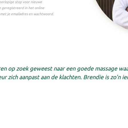
voorlopige stop voor nieuwe
je geregistreerd in het online
n met je emailadres en wachtwoord.
ren op zoek geweest naar een goede massage waa
ur zich aanpast aan de klachten. Brendie is zo'n i