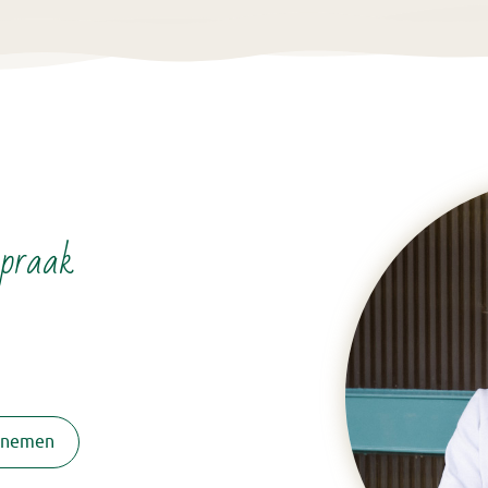
spraak
pnemen